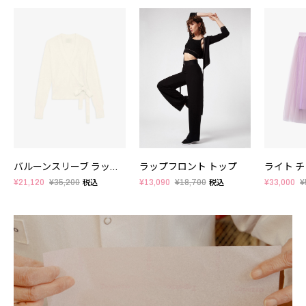
バルーンスリーブ ラップトップ
ラップフロント トップ
ライト 
¥21,120
¥35,200
¥13,090
¥18,700
¥33,000
¥
税込
税込