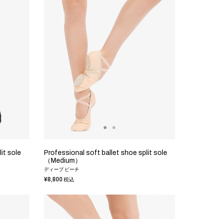
it sole
Professional soft ballet shoe split sole
（Medium）
ディープ ピーチ
¥8,800
税込