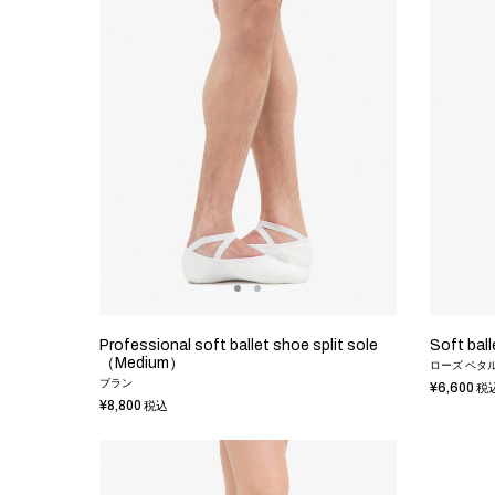
Professional soft ballet shoe split sole
Soft ball
（Medium）
ローズ ペタ
ブラン
¥6,600
税
¥8,800
税込