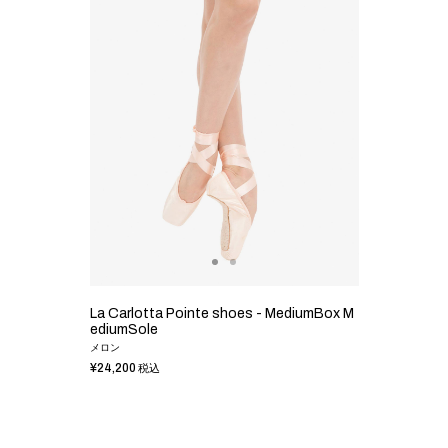
La Carlotta Pointe shoes - MediumBox M
ediumSole
メロン
¥24,200
税込