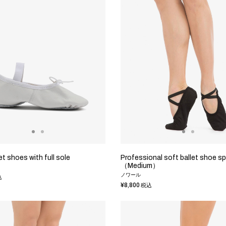
et shoes with full sole
Professional soft ballet shoe spl
（Medium）
ノワール
込
¥8,800
税込