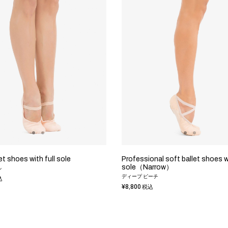
et shoes with full sole
Professional soft ballet shoes wi
sole（Narrow）
ル
ディープ ピーチ
込
¥8,800
税込