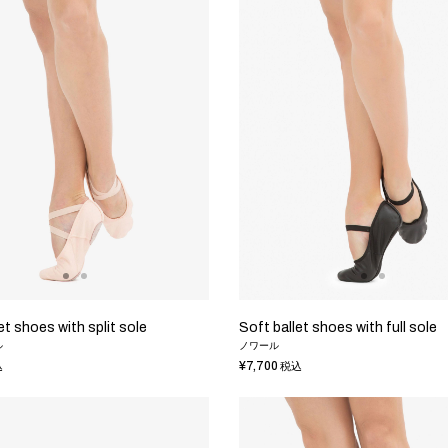
et shoes with split sole
Soft ballet shoes with full sole
ル
ノワール
¥7,700
込
税込