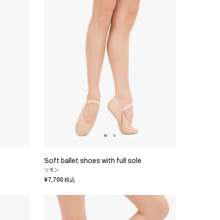
Soft ballet shoes with full sole
ソモン
¥7,700
税込