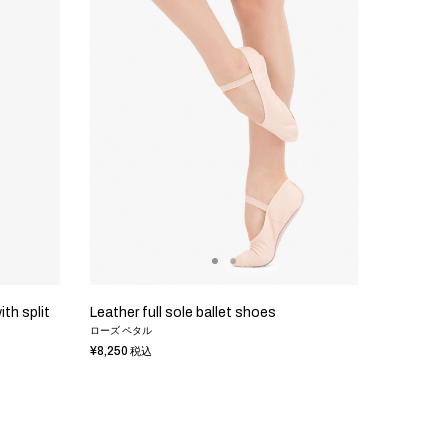
th split
Leather full sole ballet shoes
ローズ ペタル
¥8,250
税込