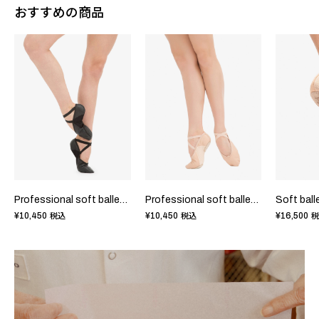
おすすめの商品
Professional soft ballet shoes with split sole
Professional soft ballet shoes with split sole
¥10,450
¥10,450
¥16,500
税込
税込
税