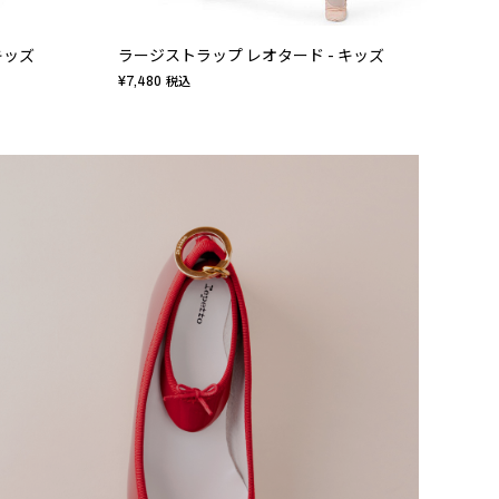
キッズ
ラージストラップ レオタード - キッズ
レー
¥7,480
¥8,8
税込