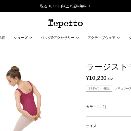
税込16,500円以上で送料無料 ＞
新着
シューズ
バッグ&アクセサリー
アクティブウェア
ラージストラ
¥10,230
税込
93ポイント還元
レギュラー
カラー
(+ 2)
サイズ