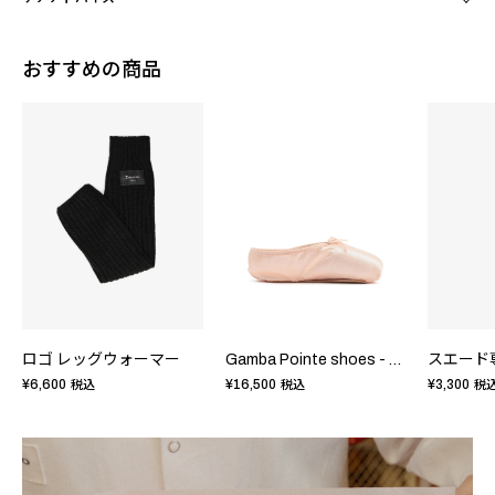
おすすめの商品
ロゴ レッグウォーマー
Gamba Pointe shoes - WideBox HardSole
スエード
¥6,600
¥16,500
¥3,300
税込
税込
税