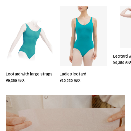
Leotard w
¥9,350
税
Leotard with large straps
Ladies leotard
¥9,350
¥10,230
税込
税込