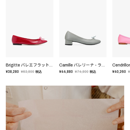
Brigitte バレエフラット - FRサイズ
Camille バレリーナ - ラバーソール - EUサイズ
¥38,280
¥63,800
¥44,880
¥74,800
¥40,260
¥
税込
税込