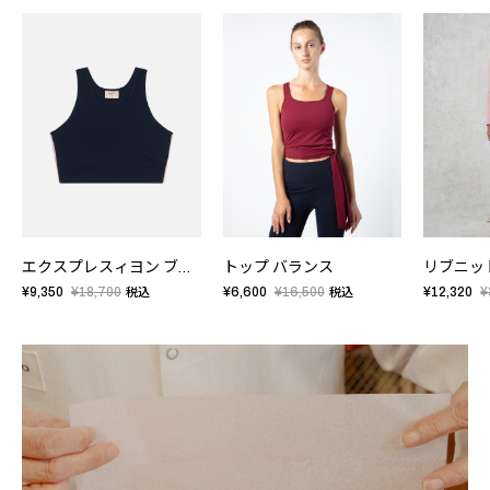
エクスプレスィヨン ブラトップ
トップ バランス
リブニッ
¥9,350
¥18,700
¥6,600
¥16,500
¥12,320
¥
税込
税込