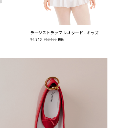
ラージストラップ レオタード - キッズ
ラー
¥4,840
¥12,100
¥3,7
税込