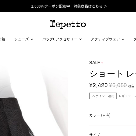
2,000円クーポン配布中｜対象商品はこちら ＞
新着
シューズ
バッグ&アクセサリー
アクティブウェア
SALE
ショート レ
¥2,420
¥6,050
税込
22ポイント還元
レギュラー
カラー
(+ 4)
サイズ