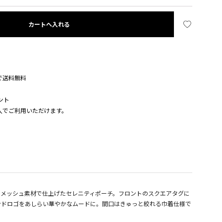
カートへ入れる
入で送料無料
ント
購入でご利用いただけます。
るメッシュ素材で仕上げたセレニティポーチ。フロントのスクエアタグに
ンドロゴをあしらい華やかなムードに。間口はきゅっと絞れる巾着仕様で