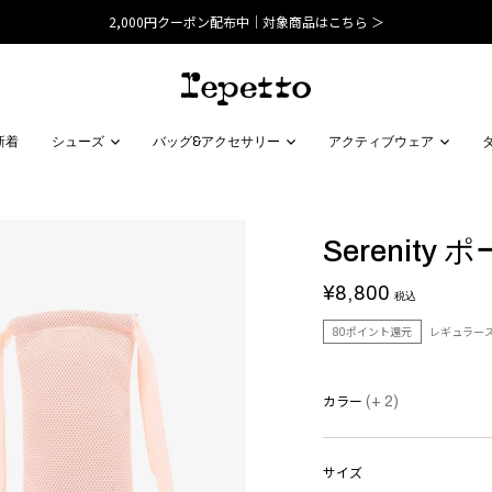
2,000円クーポン配布中｜対象商品はこちら ＞
新着
シューズ
バッグ&アクセサリー
アクティブウェア
Serenity 
¥8,800
税込
80ポイント還元
レギュラー
カラー
(+ 2)
サイズ