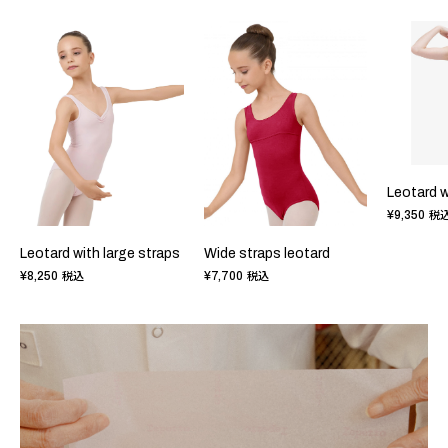
Leotard w
¥9,350
税
Leotard with large straps
Wide straps leotard
¥8,250
¥7,700
税込
税込