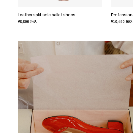
Leather split sole ballet shoes
¥8,800
¥10,450
税込
税込