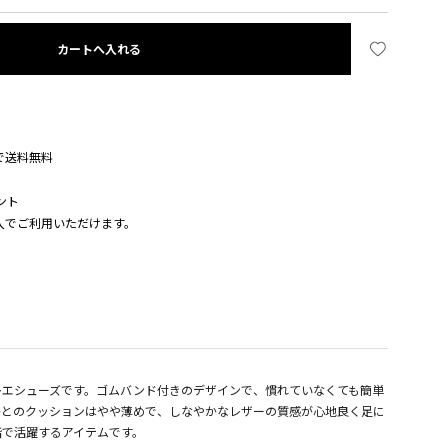
カートへ入れる
入で送料無料
ント
購入でご利用いただけます。
レエシューズです。ゴムバンド付きのデザインで、慣れていなくても簡単
かとのクッションはやや薄めで、しなやかなレザーの質感が心地良く足に
階で活躍するアイテムです。