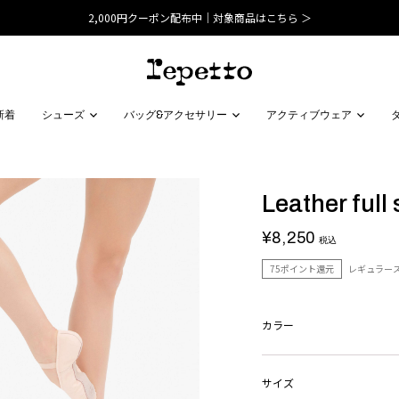
2,000円クーポン配布中｜対象商品はこちら ＞
新着
シューズ
バッグ&アクセサリー
アクティブウェア
Leather full
¥8,250
税込
75ポイント還元
レギュラー
カラー
サイズ