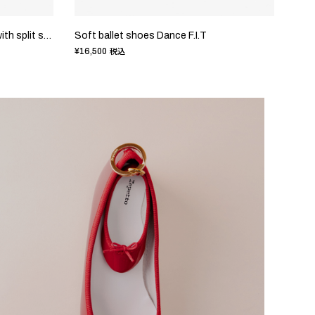
Professional soft ballet shoes with split sole
Soft ballet shoes Dance F.I.T
Canv
¥16,500
¥9,9
税込