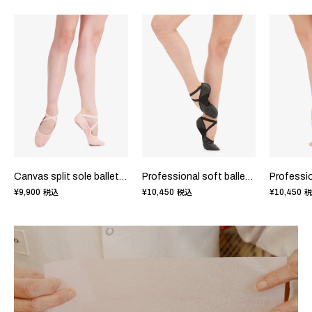
Canvas split sole ballet shoes
Professional soft ballet shoes with split sole
¥9,900
¥10,450
¥10,450
税込
税込
税