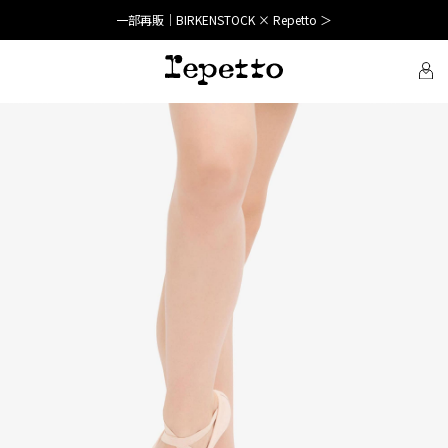
一部再販｜BIRKENSTOCK × Repetto ＞