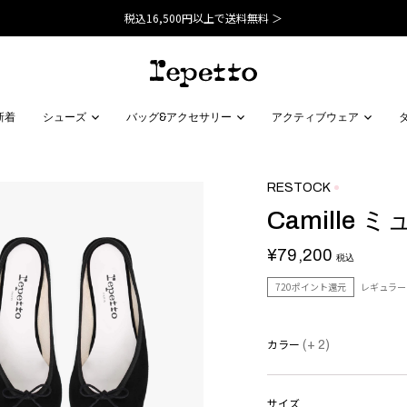
税込16,500円以上で送料無料 ＞
新着
シューズ
バッグ&アクセサリー
アクティブウェア
RESTOCK
Camille 
¥79,200
税込
720ポイント還元
レギュラー
カラー
(+ 2)
サイズ