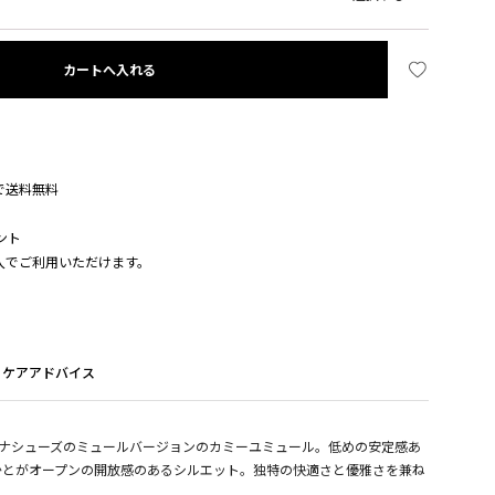
カートへ入れる
入で送料無料
ント
購入でご利用いただけます。
ケアアドバイス
レリーナシューズのミュールバージョンのカミーユミュール。低めの安定感あ
かとがオープンの開放感のあるシルエット。独特の快適さと優雅さを兼ね