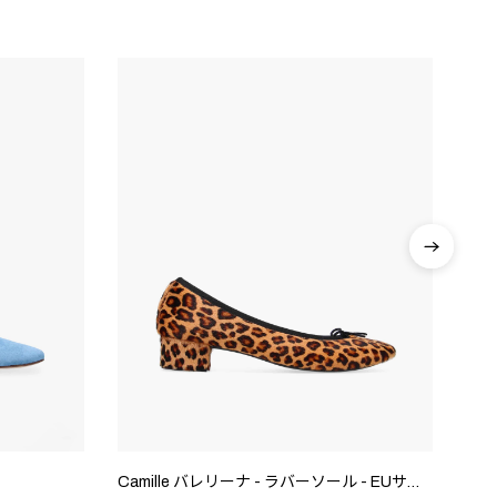
Camille バレリーナ - ラバーソール - EUサイズ
Jor