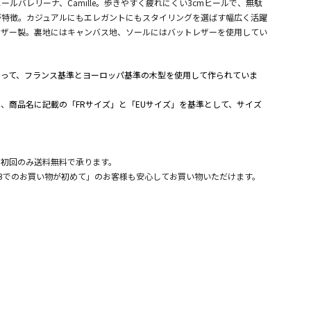
ルバレリーナ、Camille。歩きやすく疲れにくい3cmヒールで、無駄
が特徴。カジュアルにもエレガントにもスタイリングを選ばす幅広く活躍
レザー製。裏地にはキャンバス地、ソールにはバットレザーを使用してい
よって、フランス基準とヨーロッパ基準の木型を使用して作られていま
、商品名に記載の「FRサイズ」と「EUサイズ」を基準として、サイズ
。
、初回のみ送料無料で承ります。
Bでのお買い物が初めて」のお客様も安心してお買い物いただけます。