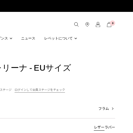
0
ダンス
ニュース
レペットについて
バレリーナ - EUサイズ
ステージ
ログインして会員ステージをチェック
フラム
レザー
ラバー