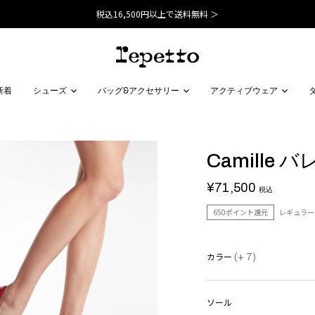
税込16,500円以上で送料無料 ＞
新着
シューズ
バッグ&アクセサリー
アクティブウェア
Camille 
¥71,500
税込
650ポイント還元
レギュラー
カラー
(+ 7)
ソール