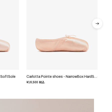
 SoftSole
Carlotta Pointe shoes - NarrowBox HardSole
¥16,500
¥24,
税込