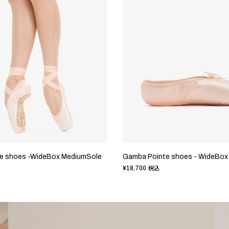
nte shoes -WideBox MediumSole
Gamba Pointe shoes - WideBox
¥18,700
税込