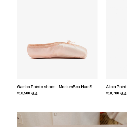
Gamba Pointe shoes - MediumBox HardSole
Alicia Poi
¥16,500
¥18,700
税込
税込