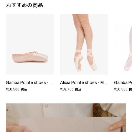
おすすめの商品
Gamba Pointe shoes - NarrowBox HardSole
Alicia Pointe shoes - MediumBox HardSole
¥16,500
¥18,700
¥16,500
税込
税込
税