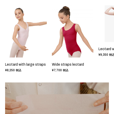
Leotard w
¥9,350
税
Leotard with large straps
Wide straps leotard
¥8,250
¥7,700
税込
税込