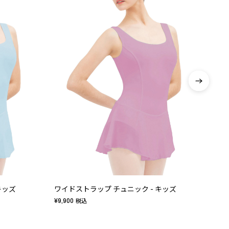
キッズ
ワイドストラップ チュニック - キッズ
¥9,900
¥10,
税込