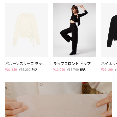
バルーンスリーブ ラップトップ
ラップフロント トップ
¥21,120
¥35,200
¥13,090
¥18,700
¥23,100
¥
税込
税込