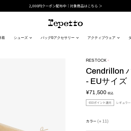
2,000円クーポン配布中｜対象商品はこちら ＞
新着
シューズ
バッグ&アクセサリー
アクティブウェア
RESTOCK
Cendril
- EUサイズ
¥71,500
税込
650ポイント還元
レギュラー
カラー
(+ 11)