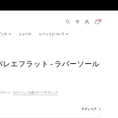
0
ダンス
ニュース
レペットについて
lon バレエフラット - ラバーソール
ステージ
ログインして会員ステージをチェック
テディベア