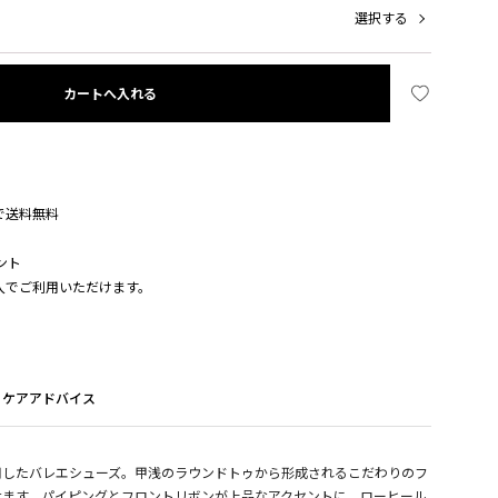
選択する
カートへ入れる
入で送料無料
ント
購入でご利用いただけます。
ケアアドバイス
用したバレエシューズ。甲浅のラウンドトゥから形成されるこだわりのフ
せます。パイピングとフロントリボンが上品なアクセントに。ローヒール