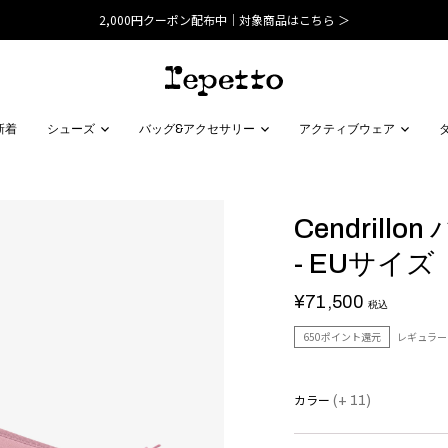
2,000円クーポン配布中｜対象商品はこちら ＞
新着
シューズ
バッグ&アクセサリー
アクティブウェア
Cendril
- EUサイズ
¥71,500
税込
650ポイント還元
レギュラー
カラー
(+ 11)