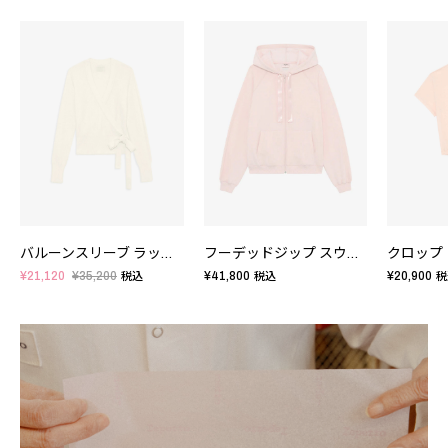
バルーンスリーブ ラップトップ
フーデッドジップ スウェット
¥21,120
¥35,200
¥41,800
¥20,900
税込
税込
税