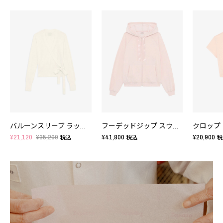
バルーンスリーブ ラップトップ
フーデッドジップ スウェット
¥21,120
¥35,200
¥41,800
¥20,900
税込
税込
税