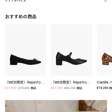
ケアアドバイス
おすすめの商品
〔WEB限定〕Repetto × Kaia Gerber - Kaia バレエフラット - EUサイズ
〔WEB限定〕Repetto × Kaia Gerber - Pina メリージェーン - EUサイズ
¥47,520
¥79,200
¥57,420
¥95,700
¥79,200
税込
税込
税