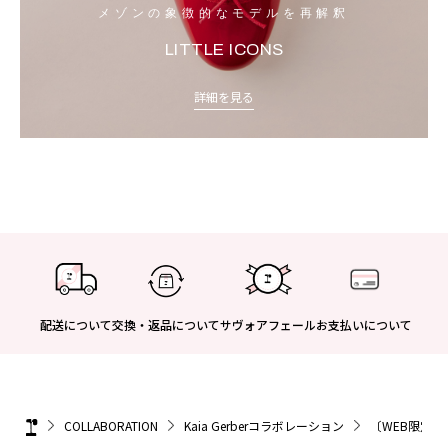
メゾンの象徴的なモデルを再解釈
LITTLE ICONS
詳細を見る
配送について
交換・返品について
サヴォアフェール
お支払いについて
COLLABORATION
Kaia Gerberコラボレーション
〔WEB限定〕Rep