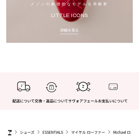
メゾンの象徴的なモデルを再解釈
LITTLE ICONS
詳細を見る
配送について
交換・返品について
サヴォアフェール
お支払いについて
シューズ
ESSENTIALS
マイケル ローファー
Michael ロー