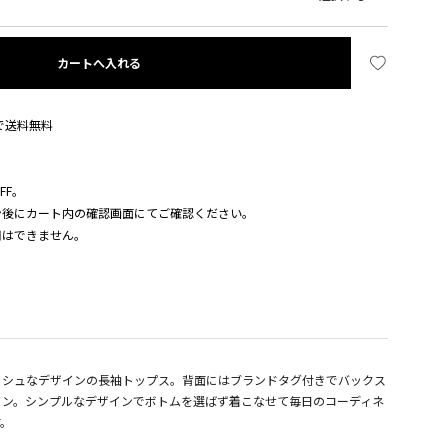
カートへ入れる
入で送料無料
FF。
ン後にカート内の確認画面にてご確認ください。
用はできません。
ッシュなデザインの長袖トップス。背面にはブランドタグ付きでバックス
イン。シンプルなデザインでボトムを選ばず着こなせて毎日のコーディネ
す。