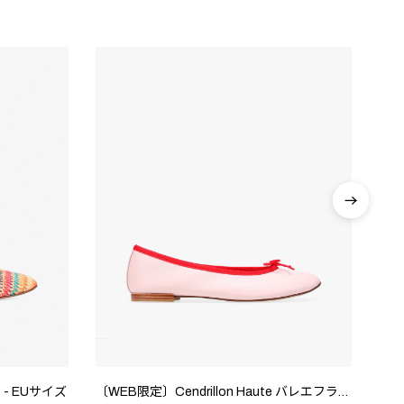
ト - EUサイズ
〔WEB限定〕Cendrillon Haute バレエフラット - EUサイズ
Cen