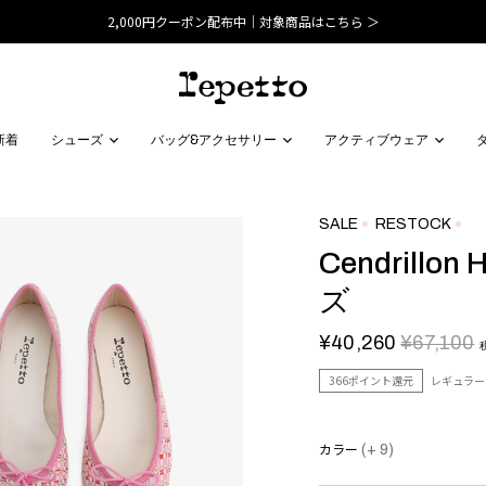
2,000円クーポン配布中｜対象商品はこちら ＞
新着
シューズ
バッグ&アクセサリー
アクティブウェア
SALE
RESTOCK
Cendrill
ズ
¥40,260
¥67,100
366ポイント還元
レギュラー
カラー
(+ 9)