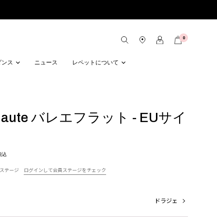
0
ダンス
ニュース
レペットについて
on Haute バレエフラット - EUサイ
税込
ステージ
ログインして会員ステージをチェック
ドラジェ