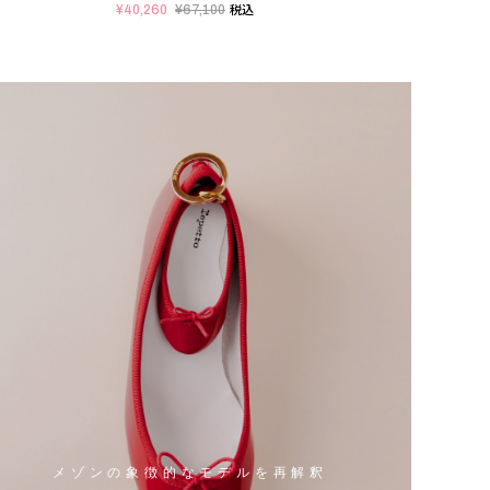
¥40,260
¥67,100
¥42,
税込
メゾンの象徴的なモデルを再解釈