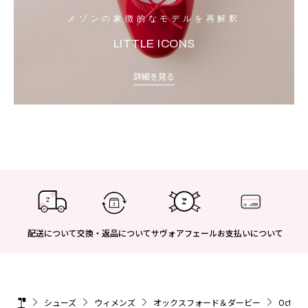
メゾンの象徴的なモデルを再解釈
LITTLE ICONS
詳細を見る
配送について
交換・返品について
サヴォアフェール
お支払いについて
シューズ
ウィメンズ
オックスフォード＆ダービー
Octa