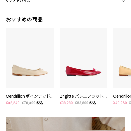
ケアアドバイス
おすすめの商品
Cendrillon ポインテッドトゥ バレエフラット - FRサイズ
Brigitte バレエフラット - FRサイズ
¥42,240
¥70,400
¥38,280
¥63,800
¥40,260
¥
税込
税込