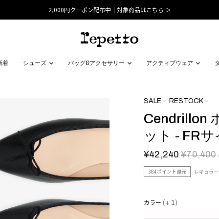
2,000円クーポン配布中｜対象商品はこちら ＞
新着
シューズ
バッグ&アクセサリー
アクティブウェア
SALE
RESTOCK
Cendril
ット - FR
¥42,240
¥70,400
384ポイント還元
レギュラー
カラー
(+ 1)