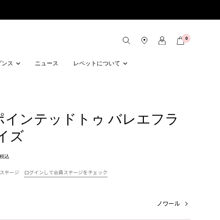
0
ダンス
ニュース
レペットについて
lon ポインテッドトゥ バレエフラ
サイズ
税込
ステージ
ログインして会員ステージをチェック
ノワール