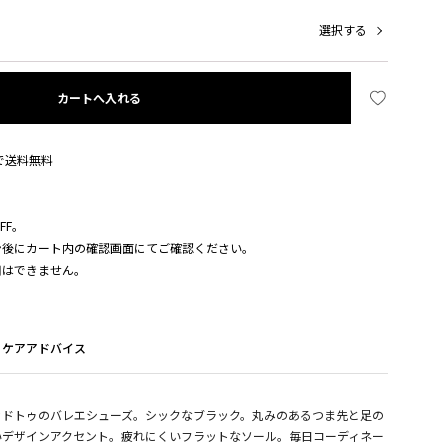
選択する
カートへ入れる
入で送料無料
FF。
ン後にカート内の確認画面にてご確認ください。
用はできません。
ケアアドバイス
ッドトゥのバレエシューズ。シックなブラック。丸みのあるつま先と足の
いデザインアクセント。疲れにくいフラットなソール。毎日コーディネー