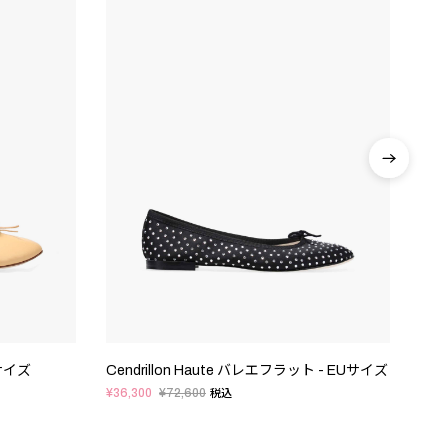
Uサイズ
Cendrillon Haute バレエフラット - EUサイズ
¥36,300
¥72,600
¥58,
税込