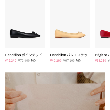
Cendrillon ポインテッドトゥ バレエフラット - FRサイズ
Cendrillon バレエフラット - EUサイズ
¥42,240
¥70,400
¥40,260
¥67,100
¥38,280
¥
税込
税込