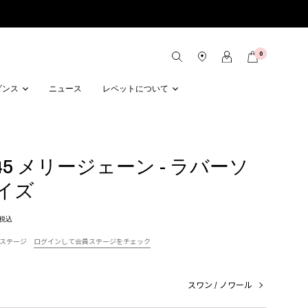
0
ダンス
ニュース
レペットについて
a 45 メリージェーン - ラバーソ
サイズ
税込
ステージ
ログインして会員ステージをチェック
スワン / ノワール