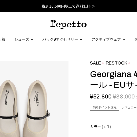
税込16,500円以上で送料無料 ＞
新着
シューズ
バッグ&アクセサリー
アクティブウェア
SALE
RESTOCK
Georgian
ール - EU
¥52,800
¥88,000
480ポイント還元
レギュラー
カラー
(+ 1)