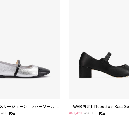
Georgiana メリージェーン - ラバーソール - EUサイズ
,400
¥57,420
¥95,700
税込
税込