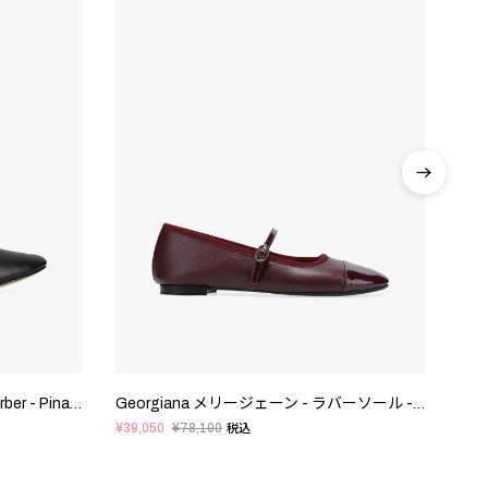
〔WEB限定〕Repetto × Kaia Gerber - Pina メリージェーン - EUサイズ
Georgiana メリージェーン - ラバーソール - EUサイズ
¥39,050
¥78,100
¥55,
税込