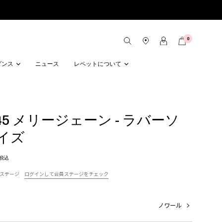
0
ダンス
ニュース
レペットについて
a 45 メリージェーン - ラバーソ
サイズ
税込
ステージ
ログインして会員ステージをチェック
ノワール