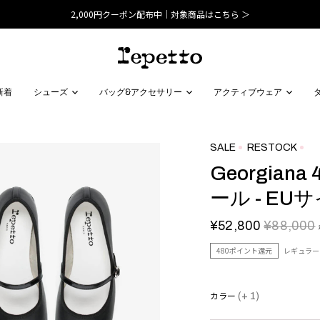
2,000円クーポン配布中｜対象商品はこちら ＞
新着
シューズ
バッグ&アクセサリー
アクティブウェア
SALE
RESTOCK
Georgian
ール - EU
¥52,800
¥88,000
480ポイント還元
レギュラー
カラー
(+ 1)