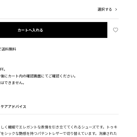
選択する
カートへ入れる
入で送料無料
FF。
ン後にカート内の確認画面にてご確認ください。
用はできません。
ケアアドバイス
らしく繊細でエレガントな表情を引き立ててくれるシューズです。トゥキ
プをシックな艶感を持つパテントレザーで切り替えています。洗練された