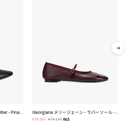
〔WEB限定〕Repetto × Kaia Gerber - Pina メリージェーン - EUサイズ
Georgiana メリージェーン - ラバーソール - EUサイズ
¥39,050
¥78,100
¥55,
税込