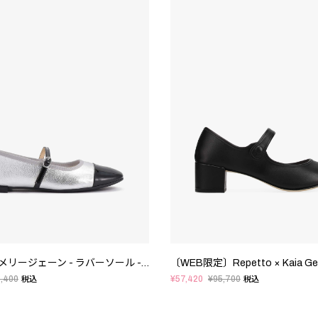
Georgiana メリージェーン - ラバーソール - EUサイズ
,400
¥57,420
¥95,700
税込
税込