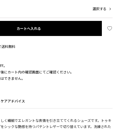
選択する
カートへ入れる
入で送料無料
FF。
ン後にカート内の確認画面にてご確認ください。
用はできません。
ケアアドバイス
らしく繊細でエレガントな表情を引き立ててくれるシューズです。トゥキ
プをシックな艶感を持つパテントレザーで切り替えています。洗練された