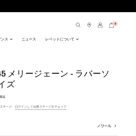
0
ダンス
ニュース
レペットについて
a 45 メリージェーン - ラバーソ
サイズ
税込
ステージ
ログインして会員ステージをチェック
ノワール