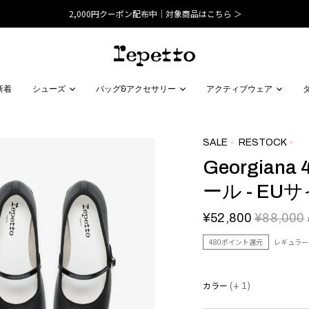
2,000円クーポン配布中｜対象商品はこちら ＞
新着
シューズ
バッグ&アクセサリー
アクティブウェア
SALE
RESTOCK
Georgian
ール - EU
¥52,800
¥88,000
480ポイント還元
レギュラー
カラー
(+ 1)