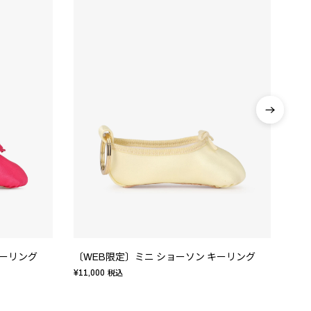
キーリング
〔WEB限定〕ミニ ショーソン キーリング
〔W
¥11,000
¥11,
税込