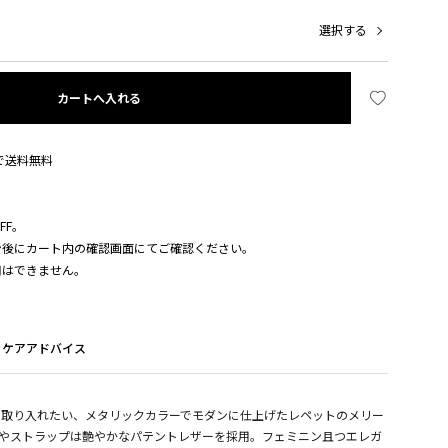
選択する
カートへ入れる
入で送料無料
FF。
ン後にカート内の確認画面にてご確認ください。
用はできません。
ケアアドバイス
に取り入れたい、メタリックカラーでモダンに仕上げたレペットのメリー
。トゥやストラップは艶やかなパテントレザーを採用。フェミニン且つエレガ