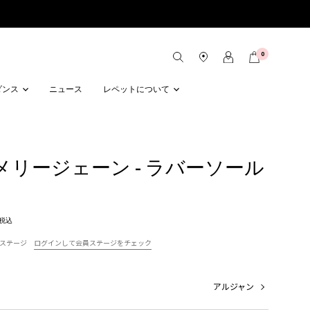
0
ダンス
ニュース
レペットについて
na メリージェーン - ラバーソール
税込
ステージ
ログインして会員ステージをチェック
アルジャン