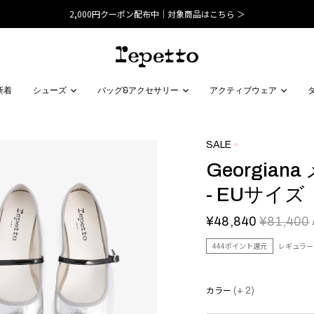
2,000円クーポン配布中｜対象商品はこちら ＞
新着
シューズ
バッグ&アクセサリー
アクティブウェア
SALE
Georgia
- EUサイズ
¥48,840
¥81,400
444ポイント還元
レギュラー
カラー
(+ 2)