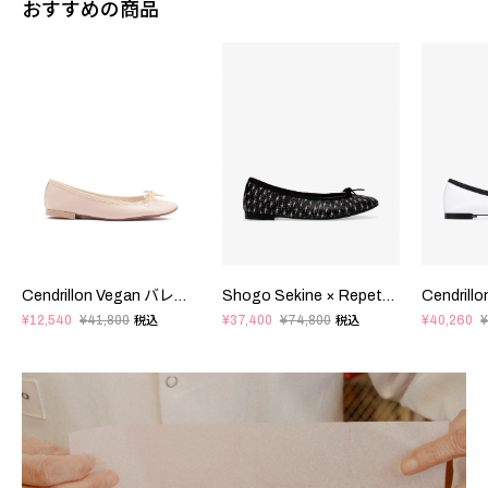
おすすめの商品
Cendrillon Vegan バレエフラット - ラバーソール - EUサイズ
Shogo Sekine × Repetto - Cendrillon Haute バレエフラット - ラバーソール - EUサイズ
¥12,540
¥41,800
¥37,400
¥74,800
¥40,260
¥
税込
税込