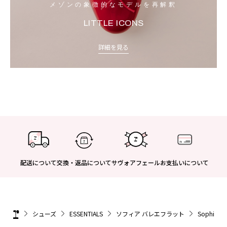
メゾンの象徴的なモデルを再解釈
LITTLE ICONS
詳細を見る
配送について
交換・返品について
サヴォアフェール
お支払いについて
シューズ
ESSENTIALS
ソフィア バレエフラット
Sophia