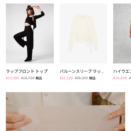
ラップフロント トップ
バルーンスリーブ ラップトップ
ハイウエ
¥13,090
¥18,700
¥21,120
¥35,200
¥16,940
¥
税込
税込