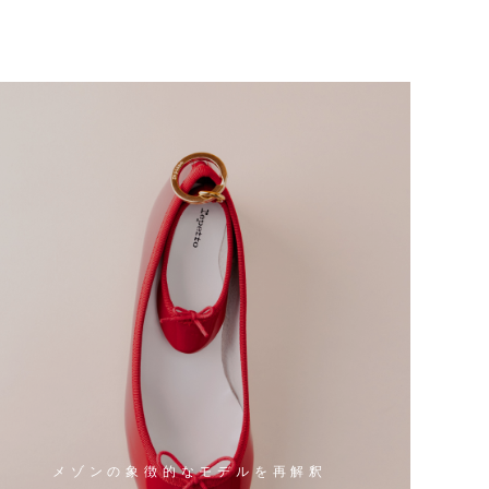
¥22,
メゾンの象徴的なモデルを再解釈