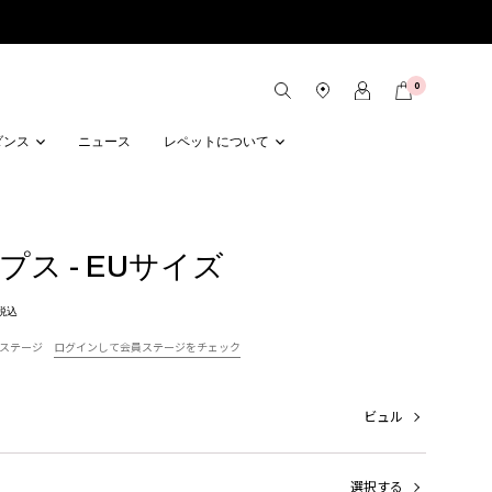
0
ダンス
ニュース
レペットについて
ンプス - EUサイズ
税込
ステージ
ログインして会員ステージをチェック
ビュル
選択する