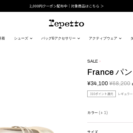
2,000円クーポン配布中｜対象商品はこちら ＞
新着
シューズ
バッグ&アクセサリー
アクティブウェア
SALE
France パ
¥34,100
¥68,200
310ポイント還元
レギュラー
カラー
(+ 1)
サイズ