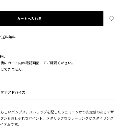
カートへ入れる
入で送料無料
FF。
ン後にカート内の確認画面にてご確認ください。
用はできません。
ケアアドバイス
愛らしいパンプス。ストラップを配したフェミニンかつ安定感のあるデザ
ボタンもおしゃれなポイント。メタリックなカラーリングがスタイリング
イテムです。