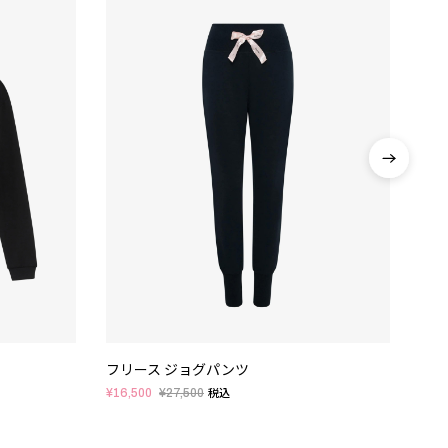
フリース ジョグパンツ
リブ
¥16,500
¥27,500
¥12,
税込