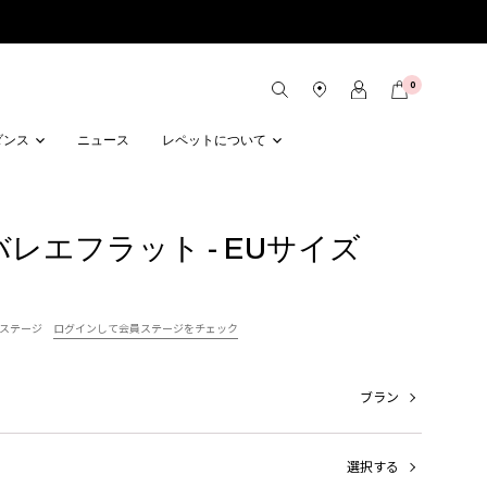
0
ダンス
ニュース
レペットについて
on バレエフラット - EUサイズ
ステージ
ログインして会員ステージをチェック
ブラン
選択する