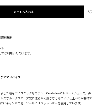
カートへ入れる
入で送料無料
ント
購入でご利用いただけます。
ケアアドバイス
した最もアイコニックなモデル、Cendrillonバレリーナシューズ。歩
ドレスなルックスと、非常に柔らかく履きなじみのいい仕上がりが特徴で
地にはキャンバス地、ソールにはバットレザーを使用しています。