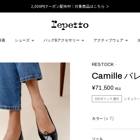
2,000円クーポン配布中｜対象商品はこちら ＞
新着
シューズ
バッグ&アクセサリー
アクティブウェア
RESTOCK
Camille 
¥71,500
税込
650ポイント還元
レギュラー
カラー
(+ 7)
ソール