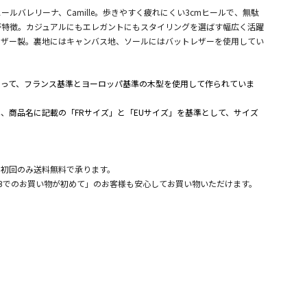
ルバレリーナ、Camille。歩きやすく疲れにくい3cmヒールで、無駄
が特徴。カジュアルにもエレガントにもスタイリングを選ばす幅広く活躍
レザー製。裏地にはキャンバス地、ソールにはバットレザーを使用してい
よって、フランス基準とヨーロッパ基準の木型を使用して作られていま
、商品名に記載の「FRサイズ」と「EUサイズ」を基準として、サイズ
。
、初回のみ送料無料で承ります。
Bでのお買い物が初めて」のお客様も安心してお買い物いただけます。