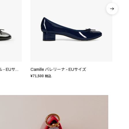
Camille バレリーナ - ラバーソール - EUサイズ
Camille バレリーナ - EUサイズ
Cam
¥71,500
¥71,
税込