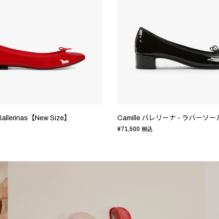
 Ballerinas【New Size】
¥71,500
税込