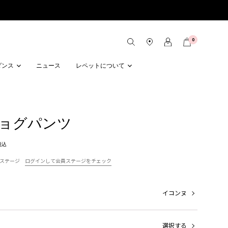
0
ダンス
ニュース
レペットについて
ジョグパンツ
税込
ステージ
ログインして会員ステージをチェック
イコンヌ
選択する