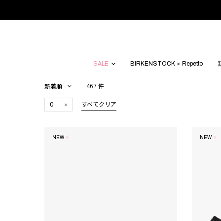
SALE
BIRKENSTOCK × Repetto
467 件
0
すべてクリア
NEW
NEW