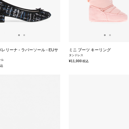
e バレリーナ - ラバーソール - EUサ
ミニ ブーツ キーリング
タンドレス
ール
¥11,000
税込
込