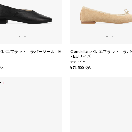
 バレエフラット - ラバーソール - E
Cendrillon バレエフラット - 
- EUサイズ
テディベア
¥71,500
込
税込
K