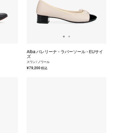
Alba バレリーナ - ラバーソール - EUサイ
ズ
スワン / ノワール
¥79,200
税込