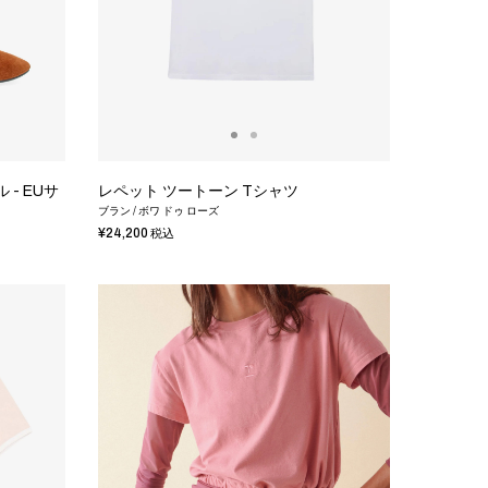
 - EUサ
レペット ツートーン Tシャツ
ブラン / ボワ ドゥ ローズ
¥24,200
税込