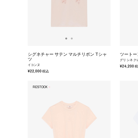
シグネチャー サテン マルチリボン Tシャ
ツートー
ツ
グリ シネ ク
イコンヌ
¥24,200
税
¥22,000
税込
RESTOCK