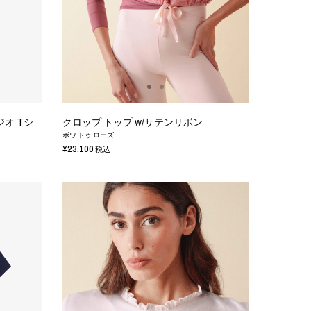
オ Tシ
クロップ トップ w/サテンリボン
ボワ ドゥ ローズ
¥23,100
税込