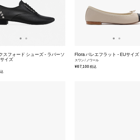
オックスフォード シューズ - ラバーソ
Flora バレエフラット - EUサイズ
EUサイズ
スワン / ノワール
¥67,100
税込
込