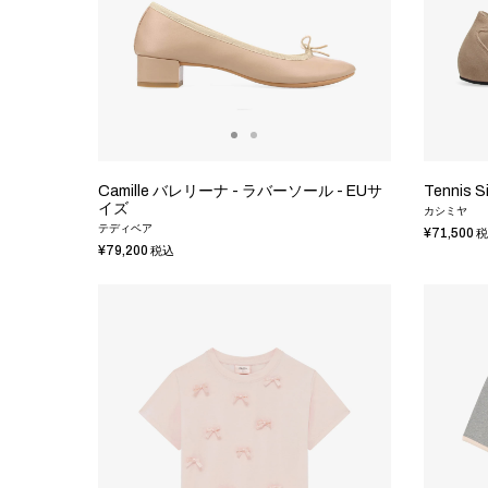
Camille バレリーナ - ラバーソール - EUサ
Tennis
イズ
カシミヤ
テディベア
¥71,500
税
¥79,200
税込