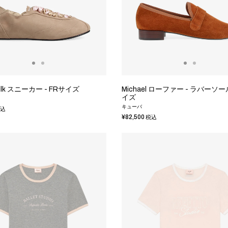
 Silk スニーカー - FRサイズ
Michael ローファー - ラバーソール
イズ
キューバ
込
¥82,500
税込