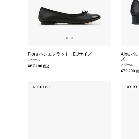
Flora バレエフラット - EUサイズ
Alba バ
ズ
ノワール
ノワール
¥67,100
税込
¥79,200
税
RESTOCK
RESTOC