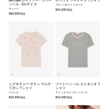
Michael ローファー - ラバー
レペット ツートーン Tシャツ
ソール - EUサイズ
ブラン / ボワ ドゥ ローズ
キューバ
¥24,200
税込
¥82,500
税込
シグネチャー サテン マルチ
ツートーン バレエスタジオ T
リボン Tシャツ
シャツ
イコンヌ
グリ シネ クレール / イコンヌ
¥22,000
¥24,200
税込
税込