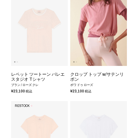
レペット ツートーン バレエ
クロップ トップ w/サテンリ
スタジオ Tシャツ
ボン
ブラン / ローズ クレ
ボワ ドゥ ローズ
¥23,100
¥23,100
税込
税込
RESTOCK