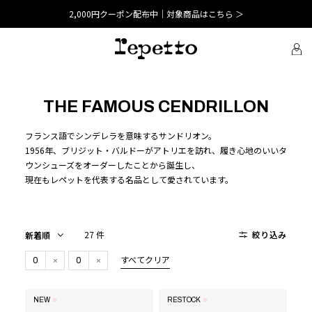
2,000円クーポン配布中｜対象商品はこちら ＞
THE FAMOUS CENDRILLON
フランス語でシンデレラを意味するサンドリオン。
1956年、ブリジット・バルドーがアトリエを訪れ、履き心地のいいタ
ウンシューズをオーダーしたことから誕生し、
現在もレペットを代表する名品として愛されています。
27 件
絞り込み
0
0
すべてクリア
NEW
RESTOCK